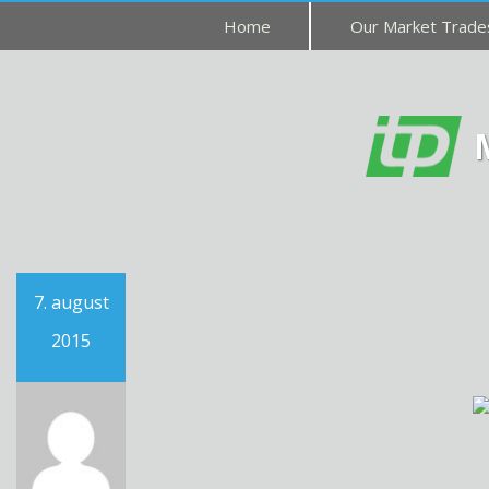
Home
Our Market Trad
7. august
2015