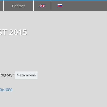
Contact
T 2015
tegory :
Nezaradené