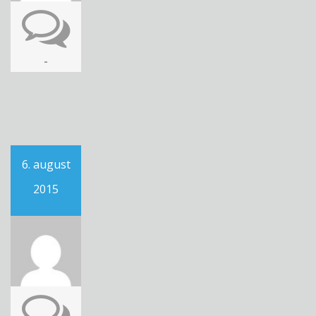
-
6. august
2015