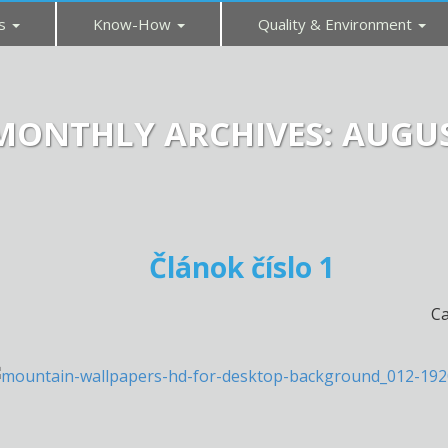
es
Know-How
Quality & Environment
MONTHLY ARCHIVES:
AUGUS
Článok číslo 1
Ca